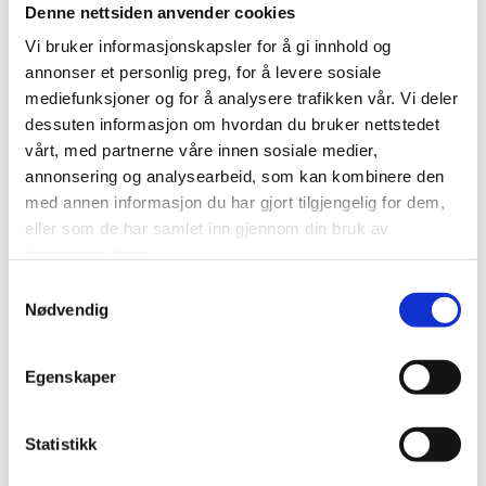
høyt at det kommer lite vann når to kraner i huset
Denne nettsiden anvender cookies
er åpne samtidig. Bør alltid byttes etter maks 8
Vi bruker informasjonskapsler for å gi innhold og
mnd. bruk pga. bakterievekst.
annonser et personlig preg, for å levere sosiale
mediefunksjoner og for å analysere trafikken vår. Vi deler
dessuten informasjon om hvordan du bruker nettstedet
vårt, med partnerne våre innen sosiale medier,
Pro Rust Out
annonsering og analysearbeid, som kan kombinere den
med annen informasjon du har gjort tilgjengelig for dem,
Rengjøringsmiddel er viktig å bruke. Den vil sørge
eller som de har samlet inn gjennom din bruk av
for at filtermassen rengjøres ekstra godt og vil også
tjenestene deres.
forlenge levetiden på filtermassen. Anleggets
Samtykkevalg
styreenhet vil også holdes ren og
Nødvendig
serviceintervallene forlenges.
Egenskaper
Statistikk
Bløtgjøringsanlegg, humus ionebytter
og kombifilter