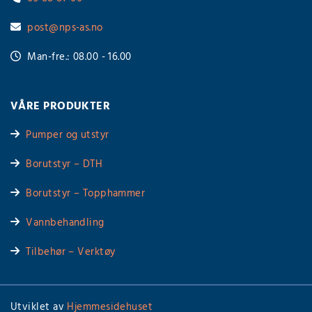
post@nps-as.no

Man-fre.: 08.00 - 16.00

VÅRE PRODUKTER
Pumper og utstyr

Borutstyr – DTH

Borutstyr – Topphammer

Vannbehandling

Tilbehør – Verktøy

Utviklet av
Hjemmesidehuset