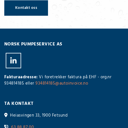
Kontakt oss
NORSK PUMPESERVICE AS
Fakturaadresse:
Vi foretrekker faktura på EHF - org.nr
934814185 eller
934814185@autoinvoice.no
TA KONTAKT
Heiasvingen 33, 1900 Fetsund

63 88 87 00
