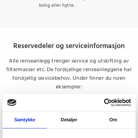
bolig eller hytte.
Reservedeler og serviceinformasjon
Alle renseanlegg trenger service og utskifting av
filtermasser etc. De forskjellige renseanleggene har
forskjellig servicebehov. Under finner du noen
eksempler:
Filterhus med filterpatroner
Samtykke
Detaljer
Om
Byttes når de går tett eller når trykkfallet blir så