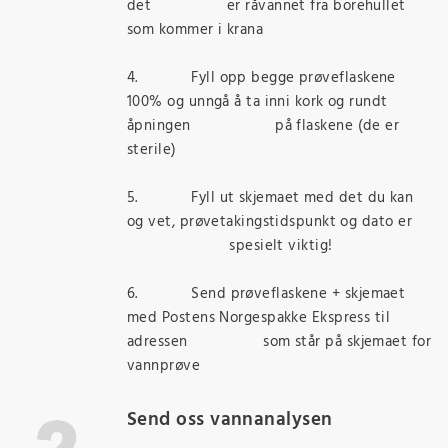
det er råvannet fra borehullet
som kommer i krana
4. Fyll opp begge prøveflaskene
100% og unngå å ta inni kork og rundt
åpningen på flaskene (de er
sterile)
5. Fyll ut skjemaet med det du kan
og vet, prøvetakingstidspunkt og dato er
spesielt viktig!
6. Send prøveflaskene + skjemaet
med Postens Norgespakke Ekspress til
adressen som står på skjemaet for
vannprøve
Send oss vannanalysen