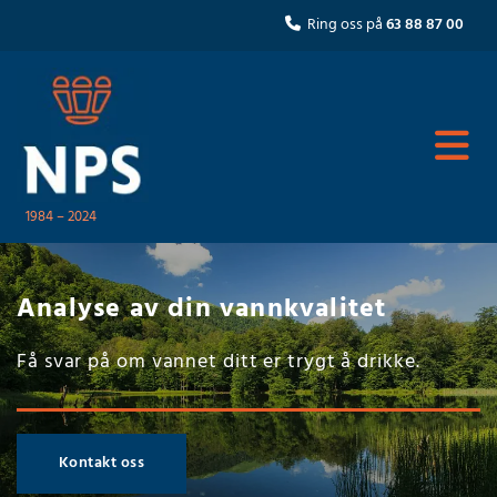
Ring oss på
63 88 87 00

1984 – 2024
Analyse av din vannkvalitet
Få svar på om vannet ditt er trygt å drikke.
Kontakt oss