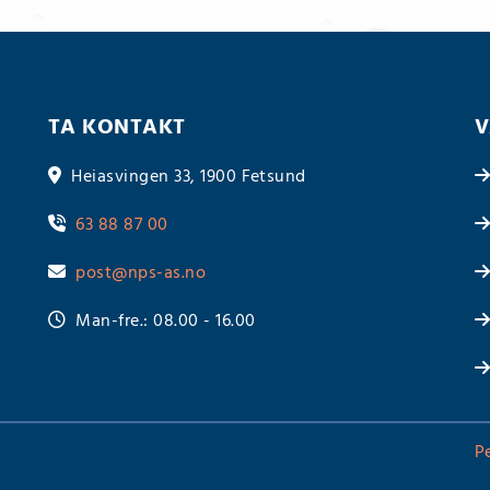
TA KONTAKT
V
Heiasvingen 33, 1900 Fetsund

63 88 87 00

post@nps-as.no

Man-fre.: 08.00 - 16.00

P