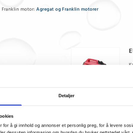
n Franklin motor:
Agregat og Franklin motorer
E
K
3
8
6
Detaljer
3
ECM 2800GV K2
ookies
2800 / 2500 w
 for å gi innhold og annonser et personlig preg, for å levere sos
95 dB
deler dessuten informasjon om hvordan du bruker nettstedet vårt,