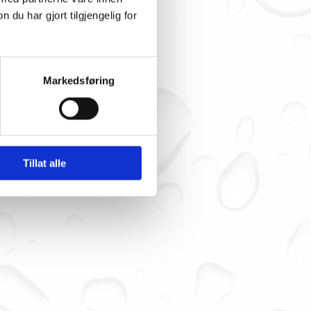
u har gjort tilgjengelig for
Markedsføring
87 00
.
Tillat alle