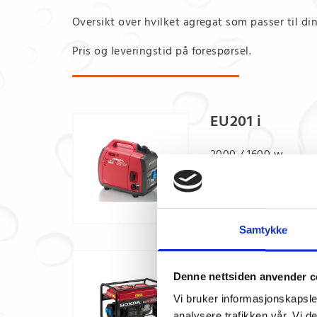
Oversikt over hvilket agregat som passer til di
Pris og leveringstid på forespørsel.
EU201 i
2000 / 1600 w
83-89 dB
21 kg
Samtykke
ECM 2200GV K
Denne nettsiden anvender c
2000 / 1700 w
Vi bruker informasjonskapsler
95 dB
analysere trafikken vår. Vi 