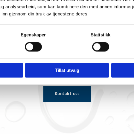
50 kg
og analysearbeid, som kan kombinere den med annen informasjon d
 inn gjennom din bruk av tjenestene deres.
Egenskaper
Statistikk
Har du noen spørsmål?
ontakt på
post@nps-as.no
eller telefon
63 88 
Tillat utvalg
Kontakt oss