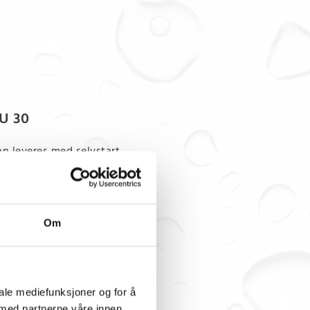
U 30
an leveres med selvstart
000 / 2800 w
0-90 dB
1 kg
Om
iale mediefunksjoner og for å
 med partnerne våre innen