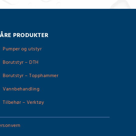
ÅRE PRODUKTER
Pumper og utstyr

Borutstyr – DTH

Borutstyr – Topphammer

Vannbehandling

Tilbehør – Verktøy

ersonvern