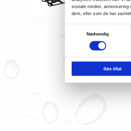
36 kg
sosiale medier, annonsering 
dem, eller som de har samlet
Samtykkevalg
Nødvendig
Ta k
Ikke tillat