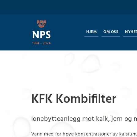
HJEM
OM OSS
NYHE
1984 – 2024
KFK Kombifilter
Ionebytteanlegg mot kalk, jern og
Vann med for høye konsentrasjoner av kalsium,