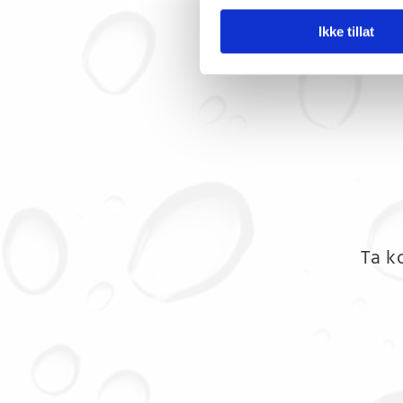
For and
Ikke tillat
Tilkobli
Ta k