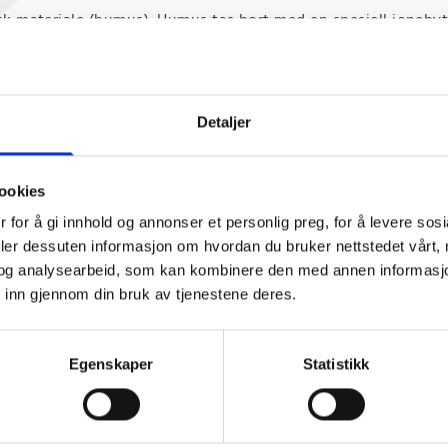
k materiale (humus). Humus tas bort med en spesiell ionebytt
r får vann fra et tjern, eller de kan være tilknyttet et vann
es humus og sender den til avløp under en regenerering med 
ISK BRUKERMANUAL-ver2
Detaljer
ookies
Kapasitet liter
Kapasitet liter
 for å gi innhold og annonser et personlig preg, for å levere sos
ll
Spyling (
pr.time (Kont)
pr.time (Max)
deler dessuten informasjon om hvordan du bruker nettstedet vårt,
og analysearbeid, som kan kombinere den med annen informasjon d
00
1100
1700
19.6
 inn gjennom din bruk av tjenestene deres.
50
1700
2600
24.4
00
2300
3400
28.2
Egenskaper
Statistikk
50
2800
4300
32.5
00
3400
5100
38.4