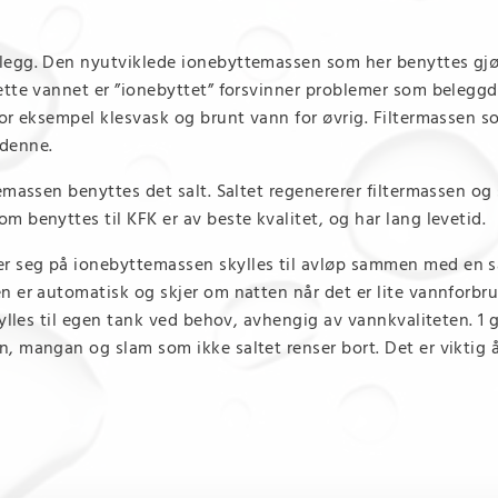
legg. Den nyutviklede ionebyttemassen som her benyttes gjø
ette vannet er ”ionebyttet” forsvinner problemer som belegg
or eksempel klesvask og brunt vann for øvrig. Filtermassen so
 denne.
emassen benyttes det salt. Saltet regenererer filtermassen og 
 benyttes til KFK er av beste kvalitet, og har lang levetid.
r seg på ionebyttemassen skylles til avløp sammen med en s
 er automatisk og skjer om natten når det er lite vannforbruk.
fylles til egen tank ved behov, avhengig av vannkvaliteten. 1
 mangan og slam som ikke saltet renser bort. Det er viktig å i