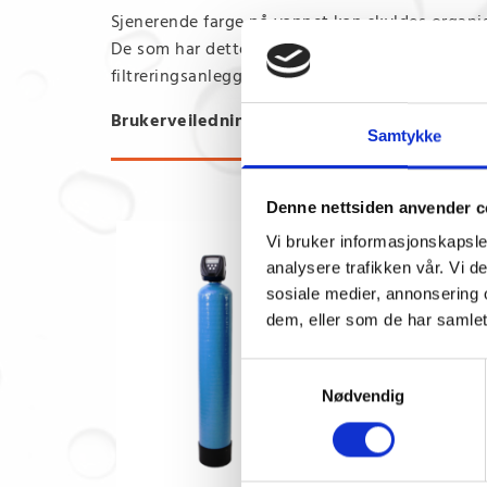
Sjenerende farge på vannet kan skyldes organis
De som har dette problemet har enten brønn elle
filtreringsanlegg. I et KFKH humusanlegg saml
Brukerveiledning:
KFK KOMBIFILTER – TEKN
Samtykke
Denne nettsiden anvender c
Vi bruker informasjonskapsler
Mode
analysere trafikken vår. Vi 
sosiale medier, annonsering 
KFK1
dem, eller som de har samlet
KFK1
Samtykkevalg
KFK2
Nødvendig
KFK2
KFK3