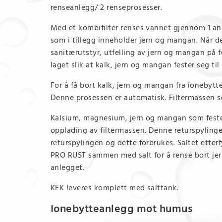
renseanlegg/ 2 renseprosesser.
Med et kombifilter renses vannet gjennom 1 an
som i tillegg inneholder jern og mangan. Når d
sanitærutstyr, utfelling av jern og mangan på f
laget slik at kalk, jern og mangan fester seg til
For å få bort kalk, jern og mangan fra ionebytt
Denne prosessen er automatisk. Filtermassen som
Kalsium, magnesium, jern og mangan som feste
opplading av filtermassen. Denne returspylingen
returspylingen og dette forbrukes. Saltet etter
PRO RUST sammen med salt for å rense bort jern,
anlegget.
KFK leveres komplett med salttank.
Ionebytteanlegg mot humus