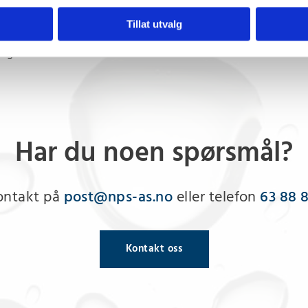
re størrelser, ta kontakt
Tillat utvalg
ng rør: 1"
Har du noen spørsmål?
ontakt på
post@nps-as.no
eller telefon
63 88 
Kontakt oss