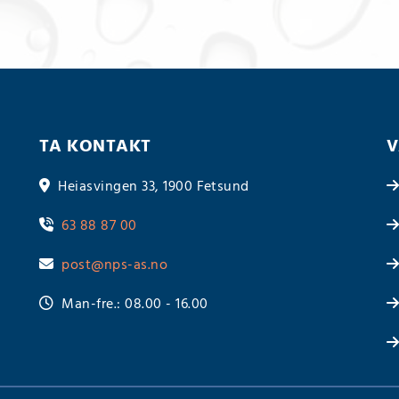
TA KONTAKT
V
Heiasvingen 33, 1900 Fetsund

63 88 87 00

post@nps-as.no

Man-fre.: 08.00 - 16.00
