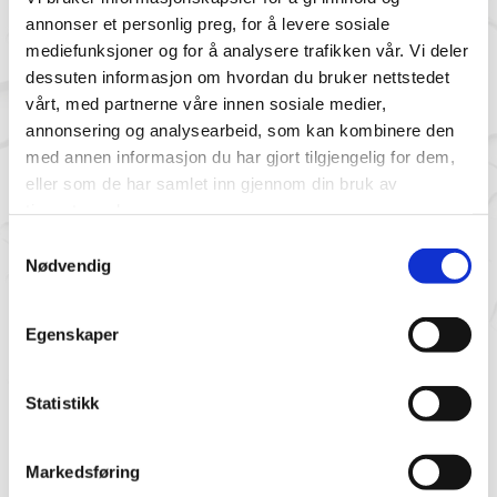
annonser et personlig preg, for å levere sosiale
mediefunksjoner og for å analysere trafikken vår. Vi deler
dessuten informasjon om hvordan du bruker nettstedet
vårt, med partnerne våre innen sosiale medier,
annonsering og analysearbeid, som kan kombinere den
med annen informasjon du har gjort tilgjengelig for dem,
304 – Rustfri
eller som de har samlet inn gjennom din bruk av
tjenestene deres.
Samtykkevalg
Har du noen spørsmål?
Nødvendig
Ta kontakt på
post@nps-as.no
eller telefon
63 88
Egenskaper
87 00
.
Statistikk
Kontakt oss
Markedsføring