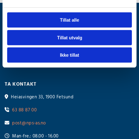
NORSK PUMPESERVICE AS
Tillat alle
Tillat utvalg
Fakturaadresse:
Vi foretrekker faktura på EHF - org.nr
Ikke tillat
934814185 eller
934814185@autoinvoice.no
TA KONTAKT
Heiasvingen 33, 1900 Fetsund

63 88 87 00

post@nps-as.no

Man-fre.: 08.00 - 16.00
