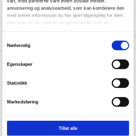
vårt, med partnerne våre innen sosiale medier,
annonsering og analysearbeid, som kan kombinere den
med annen informasjon du har gjort tilgjengelig for dem,
eller som de har samlet inn gjennom din bruk av
tjenestene deres.
Samtykkevalg
Slipeutstyr
Dynaset – Hydraulisk
Nødvendig
vannpumpe
Egenskaper
Statistikk
Markedsføring
Diverse produkter
Tillat alle