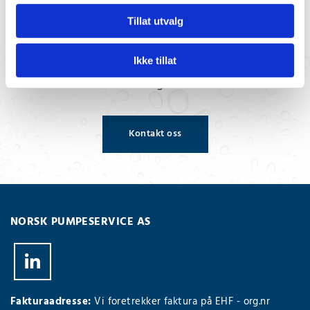
Tillat utvalg
Trenger du vår hjelp?
Ikke tillat
Vi hjelper deg med å velge de produktene du
trenger.
Kontakt oss
NORSK PUMPESERVICE AS
Fakturaadresse:
Vi foretrekker faktura på EHF - org.nr