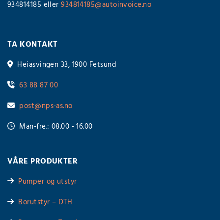
934814185 eller
934814185@autoinvoice.no
TA KONTAKT
Heiasvingen 33, 1900 Fetsund

63 88 87 00

post@nps-as.no

Man-fre.: 08.00 - 16.00

VÅRE PRODUKTER
Pumper og utstyr

Borutstyr – DTH
