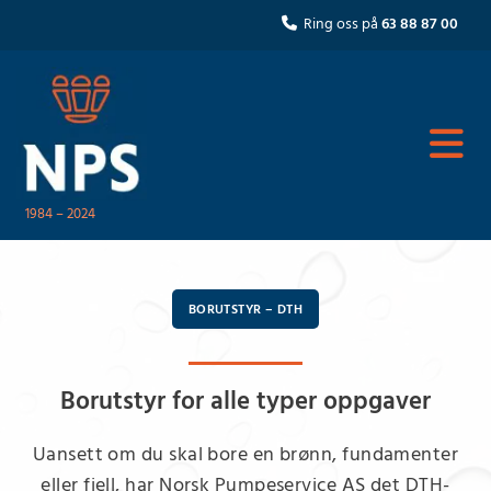
Ring oss på
63 88 87 00

1984 – 2024
BORUTSTYR – DTH
Borutstyr for alle typer oppgaver
Uansett om du skal bore en brønn, fundamenter
eller fjell, har Norsk Pumpeservice AS det DTH-