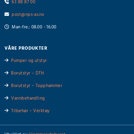
63 88 87 00

post@nps-as.no

Man-fre.: 08.00 - 16.00

VÅRE PRODUKTER
Pumper og utstyr

Borutstyr – DTH

Borutstyr – Topphammer

Vannbehandling

Tilbehør – Verktøy
