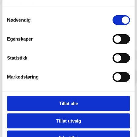
tjenestene deres.
Samtykkevalg
Nødvendig
Koniske borhullsplugger
Traktformede borhullsplugger
Egenskaper
Statistikk
Markedsføring
Tillat alle
Tillat utvalg