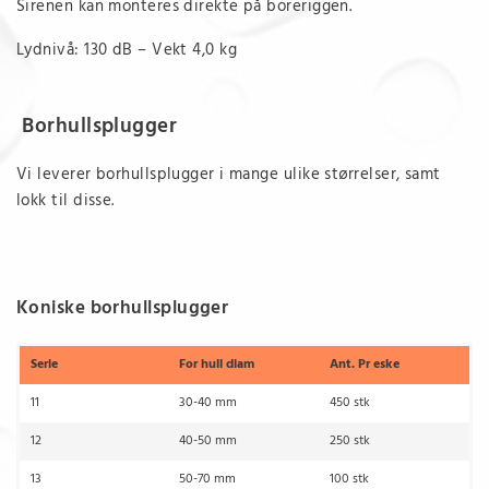
Sirenen kan monteres direkte på boreriggen.
Lydnivå: 130 dB – Vekt 4,0 kg
Borhullsplugger
Vi leverer borhullsplugger i mange ulike størrelser, samt
lokk til disse.
Koniske borhullsplugger
Serie
For hull diam
Ant. Pr eske
11
30-40 mm
450 stk
12
40-50 mm
250 stk
13
50-70 mm
100 stk