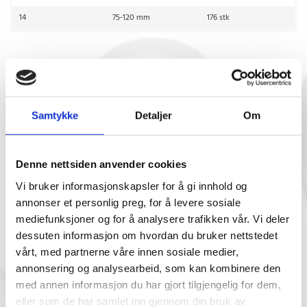
14
75-120 mm
176 stk
Traktformede borhullsplugger
Serie
For hull diam
Ant. Pr. eske.
Samtykke
Detaljer
Om
51
51 mm / 2"
96 stk
64
64 mm / 2,5"
52 stk
Denne nettsiden anvender cookies
76
76 mm / 3"
80 stk
Vi bruker informasjonskapsler for å gi innhold og
annonser et personlig preg, for å levere sosiale
mediefunksjoner og for å analysere trafikken vår. Vi deler
dessuten informasjon om hvordan du bruker nettstedet
vårt, med partnerne våre innen sosiale medier,
annonsering og analysearbeid, som kan kombinere den
med annen informasjon du har gjort tilgjengelig for dem,
eller som de har samlet inn gjennom din bruk av