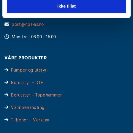
Ikke tillat
63 88 87 00

post@nps-as.no

Man-fre.: 08.00 - 16.00

VÅRE PRODUKTER
Pumper og utstyr

Borutstyr – DTH

Borutstyr – Topphammer

Vannbehandling

Tilbehør – Verktøy
