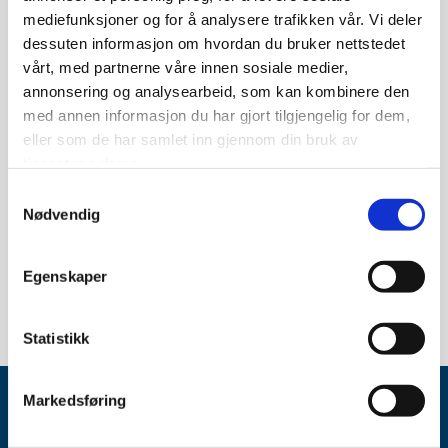
Motoren er i senter av pumpen slik at vannet kjøler den
mediefunksjoner og for å analysere trafikken vår. Vi deler
maksimalt. Pumpen leveres med elektrisk kabel (H07RN-F)
dessuten informasjon om hvordan du bruker nettstedet
og støpsel.
vårt, med partnerne våre innen sosiale medier,
annonsering og analysearbeid, som kan kombinere den
Pumpen kan installeres horisontalt eller vertikalt og driftes
med annen informasjon du har gjort tilgjengelig for dem,
kontinuerlig. Maksimalt antall start/stopp i timer er 20.
eller som de har samlet inn gjennom din bruk av
Her finner du mer informasjon om produktet:
FVN 3-5-9
tjenestene deres.
INFO
Samtykkevalg
Nødvendig
Priser og leveringsdato på forespørsel.
Har du noen spørsmål? Ta kontakt på
post@nps-as.no
eller
Egenskaper
telefon
63 88 87 00
.
Statistikk
Markedsføring