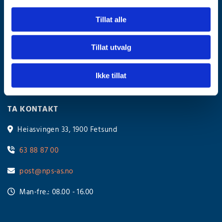
NORSK PUMPESERVICE AS
Tillat alle
Tillat utvalg
Fakturaadresse:
Vi foretrekker faktura på EHF - org.nr
934814185 eller
934814185@autoinvoice.no
Ikke tillat
TA KONTAKT
Heiasvingen 33, 1900 Fetsund

63 88 87 00

post@nps-as.no

Man-fre.: 08.00 - 16.00
