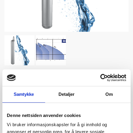
FVN Sisternepumpe
Sisternepumpe i FVN-serien er beregnet for vannforsyning,
Samtykke
Detaljer
Om
vanning, fontener osv.
Den har et kompakt design, og både ytterkappen og skovler
Denne nettsiden anvender cookies
er laget av rustfritt stål. Doble mekaniske tetninger og
rustfri motorkapsel sikrer motoren godt.
Vi bruker informasjonskapsler for å gi innhold og
annonser et personlig preg, for å levere sosiale