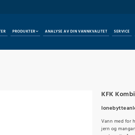
TER
PRODUKTER
ANALYSE AV DIN VANNKVALITET
SERVICE
KFK Kombif
Ionebytteanl
Vann med for h
jern og mangan