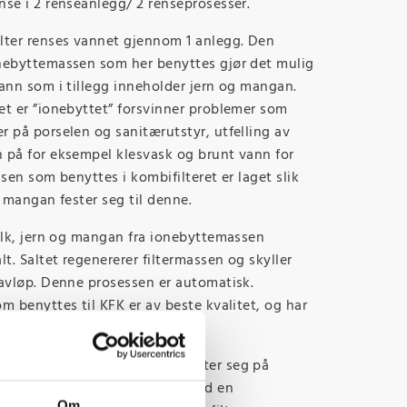
nse i 2 renseanlegg/ 2 renseprosesser.
lter renses vannet gjennom 1 anlegg. Den
nebyttemassen som her benyttes gjør det mulig
ann som i tillegg inneholder jern og mangan.
et er ”ionebyttet” forsvinner problemer som
 på porselen og sanitærutstyr, utfelling av
 på for eksempel klesvask og brunt vann for
ssen som benyttes i kombifilteret er laget slik
g mangan fester seg til denne.
kalk, jern og mangan fra ionebyttemassen
lt. Saltet regenererer filtermassen og skyller
 avløp. Denne prosessen er automatisk.
m benyttes til KFK er av beste kvalitet, og har
sium, jern og mangan som fester seg på
n skylles til avløp sammen med en
Om