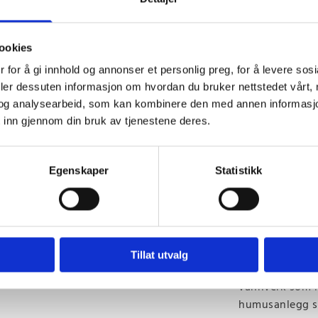
saltoppløsning
Denne returspy
det er lite vann
ookies
og dette forbru
 for å gi innhold og annonser et personlig preg, for å levere sos
avhengig av va
deler dessuten informasjon om hvordan du bruker nettstedet vårt,
blandes PRO RU
og analysearbeid, som kan kombinere den med annen informasjon d
mangan og slam 
 inn gjennom din bruk av tjenestene deres.
installere et pa
KFK leveres ko
Egenskaper
Statistikk
Ionebyttean
Sjenerende far
(humus). Humus
gir rent, klart
Tillat utvalg
brønn eller får 
vannverk som ik
humusanlegg sa