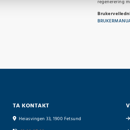
regenerering m
Brukerveiledn
BRUKERMANUA
TA KONTAKT
V
Heiasvingen 33, 1900 Fetsund
