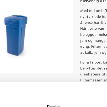
nødvendig å re
Med et kombifi
nyutviklede io
å rense hardt v
Når dette vann
beleggdannelser
jern og mangan
øvrig. Filterma
at kalk, jern o
For å få bort 
benyttes det sa
urenhetene til
Filtermassen so
lang levetid.
Kalsium, magne
ionebyttemasse
Detaljer