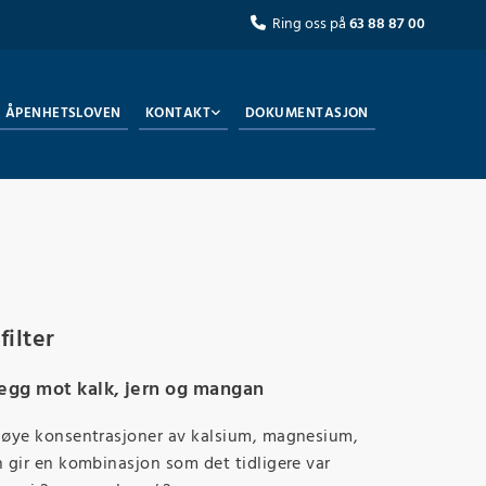
Ring oss på
63 88 87 00

ÅPENHETSLOVEN
KONTAKT
DOKUMENTASJON
ilter
egg mot kalk, jern og mangan
øye konsentrasjoner av kalsium, magnesium,
 gir en kombinasjon som det tidligere var