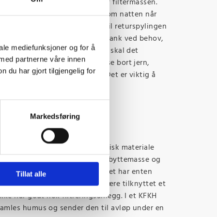
 som benyttes for opplading av filtermassen.
lingen er automatisk og skjer om natten når
forbruk. Filteret benytter salt til returspylingen
kes. Saltet etterfylles til egen tank ved behov,
iale mediefunksjoner og for å
nnkvaliteten. 1 gang pr. måned skal det
 med partnerne våre innen
ST sammen med salt for å rense bort jern,
u har gjort tilgjengelig for
som ikke saltet renser bort. Det er viktig å
tronfilter før anlegget.
mplett med salttank.
Markedsføring
legg mot humus
ge på vannet kan skyldes organisk materiale
 tas bort med en spesiell ionebyttemasse og
 vann. De som har dette problemet har enten
Tillat alle
vann fra et tjern, eller de kan være tilknyttet et
ke har godt nok filtreringsanlegg. I et KFKH
mles humus og sender den til avløp under en